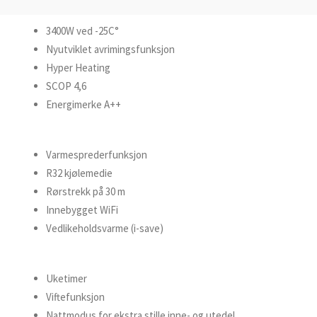
3400W ved -25C°
Nyutviklet avrimingsfunksjon
Hyper Heating
SCOP 4,6
Energimerke A++
Varmesprederfunksjon
R32 kjølemedie
Rørstrekk på 30 m
Innebygget WiFi
Vedlikeholdsvarme (i-save)
Uketimer
Viftefunksjon
Nattmodus for ekstra stille inne- og utedel.