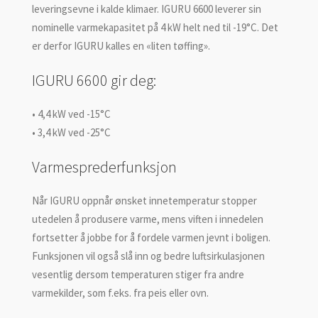
leveringsevne i kalde klimaer. IGURU 6600 leverer sin
nominelle varmekapasitet på 4 kW helt ned til -19°C. Det
er derfor IGURU kalles en «liten tøffing».
IGURU 6600 gir deg:
• 4,4 kW ved -15°C
• 3,4 kW ved -25°C
Varmesprederfunksjon
Når IGURU oppnår ønsket innetemperatur stopper
utedelen å produsere varme, mens viften i innedelen
fortsetter å jobbe for å fordele varmen jevnt i boligen.
Funksjonen vil også slå inn og bedre luftsirkulasjonen
vesentlig dersom temperaturen stiger fra andre
varmekilder, som f.eks. fra peis eller ovn.