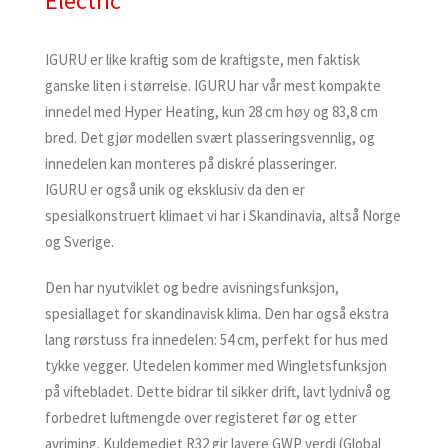
Electric
IGURU er like kraftig som de kraftigste, men faktisk
ganske liten i størrelse. IGURU har vår mest kompakte
innedel med Hyper Heating, kun 28 cm høy og 83,8 cm
bred. Det gjør modellen svært plasseringsvennlig, og
innedelen kan monteres på diskré plasseringer.
IGURU er også unik og eksklusiv da den er
spesialkonstruert klimaet vi har i Skandinavia, altså Norge
og Sverige.
Den har nyutviklet og bedre avisningsfunksjon,
spesiallaget for skandinavisk klima. Den har også ekstra
lang rørstuss fra innedelen: 54 cm, perfekt for hus med
tykke vegger. Utedelen kommer med Wingletsfunksjon
på viftebladet. Dette bidrar til sikker drift, lavt lydnivå og
forbedret luftmengde over registeret før og etter
avriming. Kuldemediet R32 gir lavere GWP verdi (Global