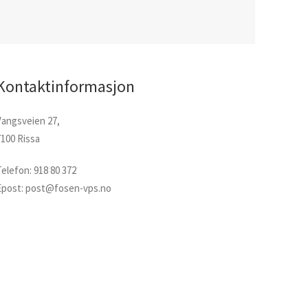
Kontaktinformasjon
Vangsveien 27,
7100 Rissa
Telefon: 918 80 372
Epost: post@fosen-vps.no