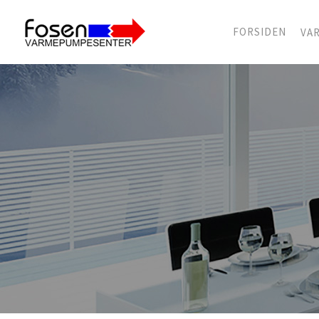
FORSIDEN
VA
Søk
etter: