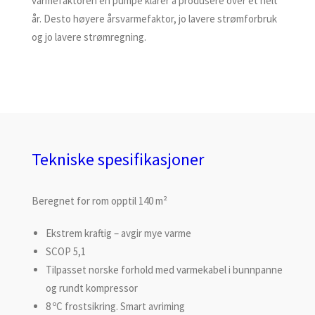
varmefaktoren en pumpe klarer å produsere over et helt
år. Desto høyere årsvarmefaktor, jo lavere strømforbruk
og jo lavere strømregning.
Tekniske spesifikasjoner
Beregnet for rom opptil 140 m²
Ekstrem kraftig – avgir mye varme
SCOP 5,1
Tilpasset norske forhold med varmekabel i bunnpanne
og rundt kompressor
8 ºC frostsikring. Smart avriming